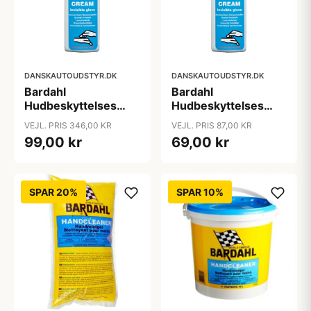
DANSKAUTOUDSTYR.DK
DANSKAUTOUDSTYR.DK
Bardahl
Bardahl
Hudbeskyttelses
Hudbeskyttelses
creme - " Usynlig
creme - " Usynlig
VEJL. PRIS 346,00 KR
VEJL. PRIS 87,00 KR
handske" 1 ltr
handske" 100 ml.
99,00 kr
69,00 kr
SPAR 20%
SPAR 10%