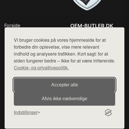
Forside
OEM-BUTLER.DK
Produkter
Tlf. 78768672
Top Rabatter
Vi bruger cookies på vores hjemmeside for at
Mail:
hej@want.dk
Blog
forbedre din oplevelse, vise mere relevant
Kontakt
indhold og analysere trafikken. Kort sagt: for at
Cookie- og privatlivspolitik
siden fungerer bedre – ikke for at være irriterende.
Cookie- og privatlivspolitik.
Denne side er en del af want.dk, der udgiver en række
Accepter alle
hjemmesider med præsentation af forskellige produkter fra
diverse webshops. Der sælges ikke varer fra denne side - vi
Afvis ikke‑nødvendige
henviser til de shops, som sælger varen. Vi har heller ikke
varerne på lager.
Indstillinger
© 2026 oem-butler.dk. Alle rettigheder forbeholdes.