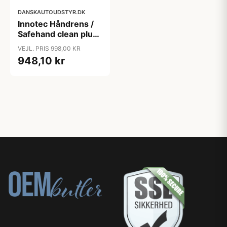
DANSKAUTOUDSTYR.DK
Innotec Håndrens /
Safehand clean plus
3 ltr. inkl. dispenser
VEJL. PRIS 998,00 KR
948,10 kr