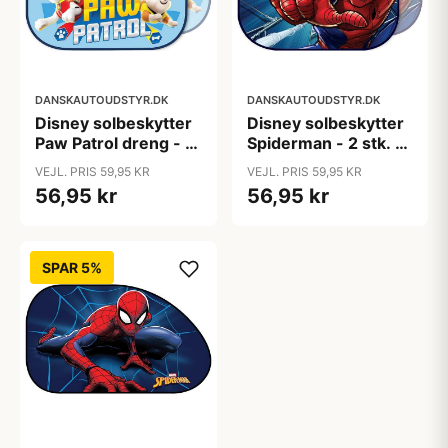
DANSKAUTOUDSTYR.DK
DANSKAUTOUDSTYR.DK
Disney solbeskytter
Disney solbeskytter
Paw Patrol dreng - 2
Spiderman - 2 stk. -
stk. - 44x35 cm
44x35 cm
VEJL. PRIS 59,95 KR
VEJL. PRIS 59,95 KR
56,95 kr
56,95 kr
SPAR 5%