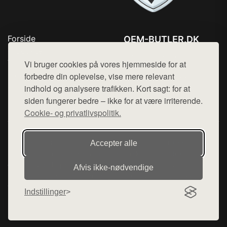
Forside
OEM-BUTLER.DK
Produkter
Tlf. 78768672
Top Rabatter
Vi bruger cookies på vores hjemmeside for at
Mail:
hej@want.dk
Blog
forbedre din oplevelse, vise mere relevant
Kontakt
indhold og analysere trafikken. Kort sagt: for at
Cookie- og privatlivspolitik
siden fungerer bedre – ikke for at være irriterende.
Cookie- og privatlivspolitik.
Denne side er en del af want.dk, der udgiver en række
Accepter alle
hjemmesider med præsentation af forskellige produkter fra
diverse webshops. Der sælges ikke varer fra denne side - vi
Afvis ikke‑nødvendige
henviser til de shops, som sælger varen. Vi har heller ikke
varerne på lager.
Indstillinger
© 2026 oem-butler.dk. Alle rettigheder forbeholdes.