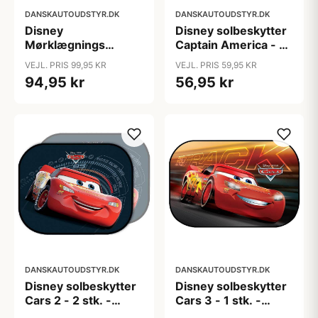
DANSKAUTOUDSTYR.DK
DANSKAUTOUDSTYR.DK
Disney
Disney solbeskytter
Mørklægnings
Captain America - 2
solbeskytter
stk. - 44x35 cm
VEJL. PRIS 99,95 KR
VEJL. PRIS 59,95 KR
Spiderman - 1 stk. -
94,95 kr
56,95 kr
44x35 cm
DANSKAUTOUDSTYR.DK
DANSKAUTOUDSTYR.DK
Disney solbeskytter
Disney solbeskytter
Cars 2 - 2 stk. -
Cars 3 - 1 stk. -
44x35 cm
60x40 cm