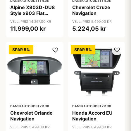
DANSKAUTOUDSTYR.DK
DANSKAUTOUDSTYR.DK
Alpine X903D-DU8
Chevrolet Cruze
Style x903 Fiat
Navigation
Ducato 8, 2022-
VEJL. PRIS 14.267,00 KR
VEJL. PRIS 5.499,00 KR
11.999,00 kr
5.224,05 kr
SPAR 5%
SPAR 5%
DANSKAUTOUDSTYR.DK
DANSKAUTOUDSTYR.DK
Chevrolet Orlando
Honda Accord EU
Navigation
Navigation
VEJL. PRIS 5.499,00 KR
VEJL. PRIS 8.499,00 KR