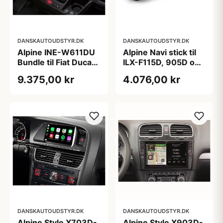
DANSKAUTOUDSTYR.DK
DANSKAUTOUDSTYR.DK
Alpine INE-W611DU
Alpine Navi stick til
Bundle til Fiat Ducato
ILX-F115D, 905D og
3, Citroen Jumper 2,
705D
9.375,00 kr
4.076,00 kr
Peugeot Boxer 2
DANSKAUTOUDSTYR.DK
DANSKAUTOUDSTYR.DK
Alpine Style X703D-
Alpine Style X903D-