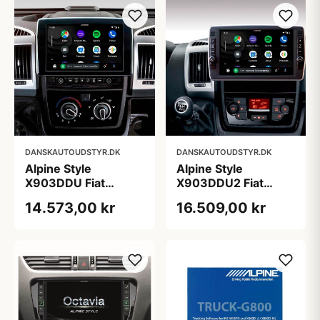
DANSKAUTOUDSTYR.DK
DANSKAUTOUDSTYR.DK
Alpine Style
Alpine Style
X903DDU Fiat
X903DDU2 Fiat
Ducato 2006-
Ducato 2006-
14.573,00 kr
16.509,00 kr
Multimedia
Premium Multimedia
Navigation
Navigation