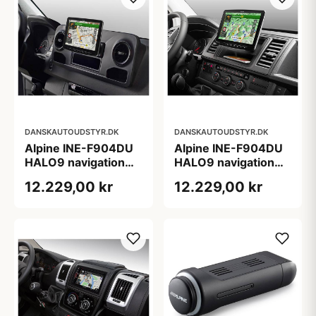
DANSKAUTOUDSTYR.DK
DANSKAUTOUDSTYR.DK
Alpine INE-F904DU
Alpine INE-F904DU
HALO9 navigation
HALO9 navigation
bundle til Mercedes
bundle til VW T6
12.229,00 kr
12.229,00 kr
Sprinter S907