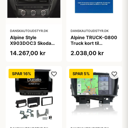
DANSKAUTOUDSTYR.DK
DANSKAUTOUDSTYR.DK
Alpine Style
Alpine TRUCK-G800
X903DOC3 Skoda
Truck kort til
Octavia - Multimedia
INEW987D/X800
14.267,00 kr
2.038,00 kr
Navigation
SPAR 16%
SPAR 5%