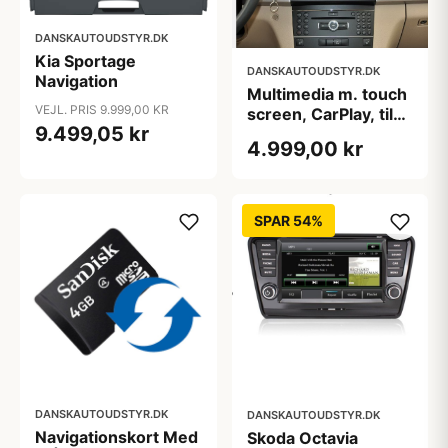
DANSKAUTOUDSTYR.DK
Kia Sportage
DANSKAUTOUDSTYR.DK
Navigation
Multimedia m. touch
VEJL. PRIS 9.999,00 KR
screen, CarPlay, til
9.499,05 kr
Mercedes GLK
4.999,00 kr
NTG4.0, årgang
2008-2012
SPAR 54%
DANSKAUTOUDSTYR.DK
DANSKAUTOUDSTYR.DK
Navigationskort Med
Skoda Octavia