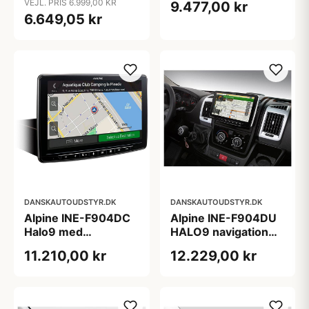
VEJL. PRIS 6.999,00 KR
9.477,00 kr
klasse, GLA, CLA -
6.649,05 kr
årgang 2017
DANSKAUTOUDSTYR.DK
DANSKAUTOUDSTYR.DK
Alpine INE-F904DC
Alpine INE-F904DU
Halo9 med
HALO9 navigation
navigation og truck
bundle til Fiat Ducato
11.210,00 kr
12.229,00 kr
kort
3