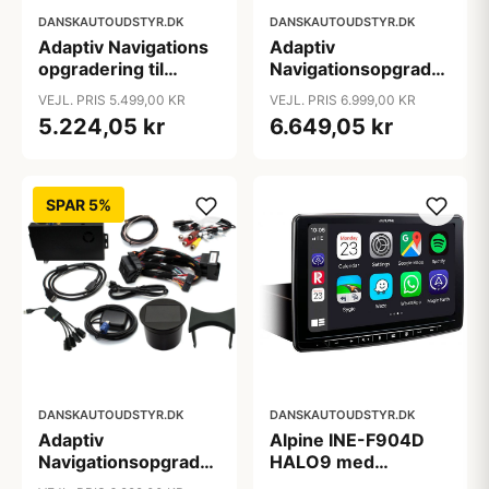
DANSKAUTOUDSTYR.DK
DANSKAUTOUDSTYR.DK
Adaptiv Navigations
Adaptiv
opgradering til
Navigationsopgradering
CitroÃ«n & Peugeot
til Mercedes C-
VEJL. PRIS 5.499,00 KR
VEJL. PRIS 6.999,00 KR
Klasse - årgang
5.224,05 kr
6.649,05 kr
2011-2014
SPAR 5%
DANSKAUTOUDSTYR.DK
DANSKAUTOUDSTYR.DK
Adaptiv
Alpine INE-F904D
Navigationsopgradering
HALO9 med
til Mercedes A-
navigation