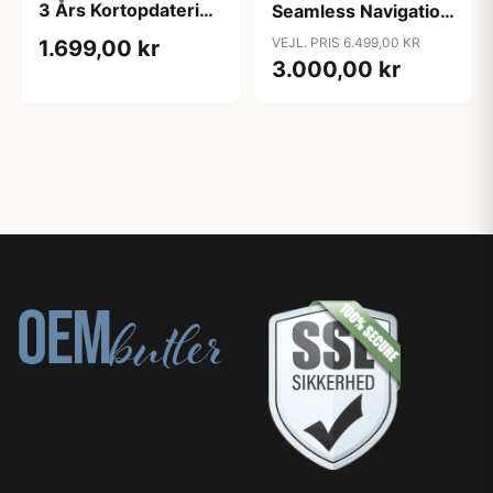
3 Års Kortopdatering
Seamless Navigation
Til Chevrolet,
- Udstillingsmodel
VEJL. PRIS 6.499,00 KR
1.699,00 kr
Citroen, Opel og
3.000,00 kr
Peugeot 508