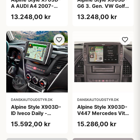
A AUDI A4 2007-
G6 3. Gen. VW Golf
2015, A5 2007-2016
6 - Multimedia
13.248,00 kr
13.248,00 kr
- Multimedia
Navigation
Navigation
DANSKAUTOUDSTYR.DK
DANSKAUTOUDSTYR.DK
Alpine Style X903D-
Alpine Style X903D-
ID Iveco Daily -
V447 Mercedes Vito
Multimedia
2014- - Multimedia
15.592,00 kr
15.286,00 kr
Navigation
Navigation