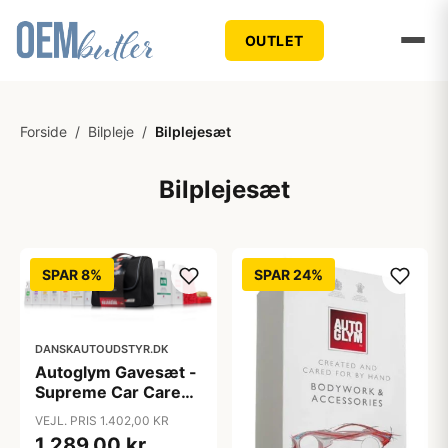
OUTLET
Forside
/
Bilpleje
/
Bilplejesæt
Bilplejesæt
SPAR 8%
SPAR 24%
DANSKAUTOUDSTYR.DK
Autoglym Gavesæt -
Supreme Car Care
Collection
VEJL. PRIS 1.402,00 KR
1.289,00 kr