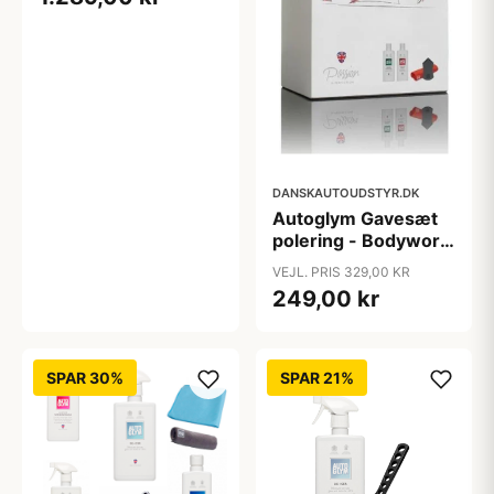
DANSKAUTOUDSTYR.DK
Autoglym Gavesæt
polering - Bodywork
& Accessories - med
VEJL. PRIS 329,00 KR
4 produkter
249,00 kr
SPAR 30%
SPAR 21%