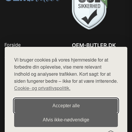
Forside
OEM-BUTLER.DK
Produkter
Tlf. 78768672
Top Rabatter
Vi bruger cookies på vores hjemmeside for at
Mail:
hej@want.dk
Blog
forbedre din oplevelse, vise mere relevant
Kontakt
indhold og analysere trafikken. Kort sagt: for at
Cookie- og privatlivspolitik
siden fungerer bedre – ikke for at være irriterende.
Cookie- og privatlivspolitik.
Denne side er en del af want.dk, der udgiver en række
Accepter alle
hjemmesider med præsentation af forskellige produkter fra
diverse webshops. Der sælges ikke varer fra denne side - vi
Afvis ikke‑nødvendige
henviser til de shops, som sælger varen. Vi har heller ikke
varerne på lager.