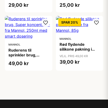
cm, til aftørring +
cm, til polerings
29,00 kr
25,00 kr
rengøring
opgaver
SPAR 20%
MANNOL
Rød flydende
MANNOL
silikone pakning i
Ruderens til
tube fra Mannol, 85g
sprinkler brug,
VEJL. PRIS 49,00 KR
Super koncentrat -
39,00 kr
49,00 kr
fra Mannol, 250ml
med smart dosering