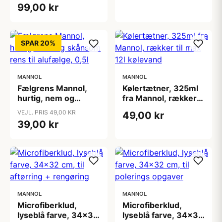
klima-anlægget,
99,00 kr
520ml
SPAR 20%
MANNOL
MANNOL
Fælgrens Mannol,
Kølertætner, 325ml
hurtig, nem og
fra Mannol, rækker
skånsom rens til
til max 12l kølevand
VEJL. PRIS 49,00 KR
49,00 kr
alufælge, 0,5l
39,00 kr
MANNOL
MANNOL
Microfiberklud,
Microfiberklud,
lyseblå farve, 34x32
lyseblå farve, 34x32