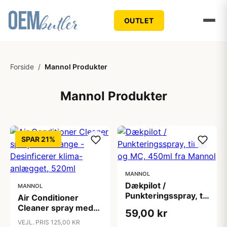
OUTLET
Forside
/
Mannol Produkter
Mannol Produkter
SPAR 21%
MANNOL
Dækpilot /
MANNOL
Punkteringsspray, til
Air Conditioner
Bil og MC, 450ml fra
Cleaner spray med
59,00 kr
Mannol
slange - Desinficerer
VEJL. PRIS 125,00 KR