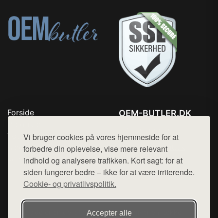
Forside
OEM-BUTLER.DK
Produkter
Tlf. 78768672
Top Rabatter
Vi bruger cookies på vores hjemmeside for at
Mail:
hej@want.dk
Blog
forbedre din oplevelse, vise mere relevant
Kontakt
indhold og analysere trafikken. Kort sagt: for at
Cookie- og privatlivspolitik
siden fungerer bedre – ikke for at være irriterende.
Cookie- og privatlivspolitik.
Denne side er en del af want.dk, der udgiver en række
Accepter alle